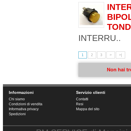
INTE
BIPO
TOND
INTERRU..
1
2
3
>
>|
Nome e Cognome:
Informazioni
Servizio clienti
Chi siamo
Contatti
Condizioni di vendita
Resi
Tipo di Elettrodomestico:
(es
Informativa privacy
Mappa del sito
Spedizioni
Marca Elettrodomestico: