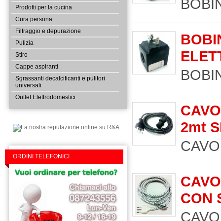
BOBIN
Prodotti per la cucina
Cura persona
Filtraggio e depurazione
BOBI
Pulizia
ELET
Stiro
Cappe aspiranti
BOBIN
Sgrassanti decalcificanti e pulitori
universali
Outlet Elettrodomestici
CAVO
2mt S
CAVO 
ORDINI TELEFONICI
CAVO
CON 
CAVO 