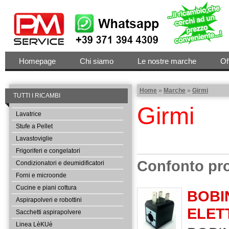
Homepage
Chi siamo
Le nostre marche
Of
Home
»
Marche
»
Girmi
TUTTI I RICAMBI
Girmi
Lavatrice
Stufe a Pellet
Lavastoviglie
Frigoriferi e congelatori
Confonto pro
Condizionatori e deumidificatori
Forni e microonde
Cucine e piani cottura
BOBI
Aspirapolveri e robottini
ELET
Sacchetti aspirapolvere
Linea LèKUè