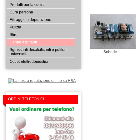
Marca Elettrodomestico:
Prodotti per la cucina
Cura persona
Modello Elettrodomestico:
Filtraggio e depurazione
Pulizia
Stiro
Cappe aspiranti
Inserisci descrizione dettagl
Sgrassanti decalcificanti e pulitori
Schede
universali
Outlet Elettrodomestici
ORDINI TELEFONICI