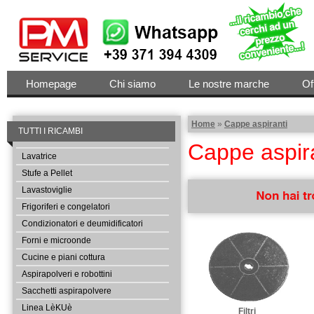
Homepage
Chi siamo
Le nostre marche
Of
Home
»
Cappe aspiranti
TUTTI I RICAMBI
Cappe aspir
Lavatrice
Stufe a Pellet
Lavastoviglie
Frigoriferi e congelatori
Condizionatori e deumidificatori
Nome e Cognome:
Forni e microonde
Cucine e piani cottura
Aspirapolveri e robottini
Tipo di Elettrodomestico:
(es
Sacchetti aspirapolvere
Linea LèKUè
Filtri