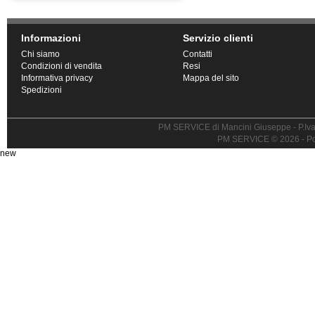
Informazioni
Servizio clienti
Chi siamo
Contatti
Condizioni di vendita
Resi
Informativa privacy
Mappa del sito
Spedizioni
PM SERVICE di Mancini Giuseppe - P.I
PM SERVICE © 2026 - P
new