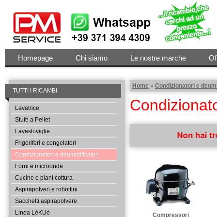
Homepage
Chi siamo
Le nostre marche
Of
Home
»
Condizionatori e deumi
TUTTI I RICAMBI
Condizionato
Lavatrice
Stufe a Pellet
Lavastoviglie
Frigoriferi e congelatori
Condizionatori e deumidificatori
Nome e Cognome:
Forni e microonde
Cucine e piani cottura
Aspirapolveri e robottini
Tipo di Elettrodomestico:
(es
Sacchetti aspirapolvere
Linea LèKUè
Compressori