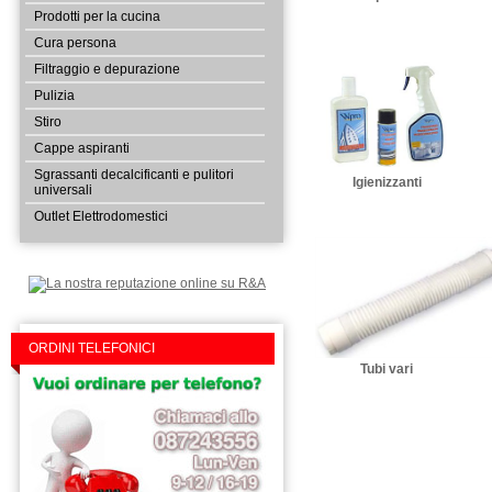
Marca Elettrodomestico:
Prodotti per la cucina
Cura persona
Modello Elettrodomestico:
Filtraggio e depurazione
Pulizia
Stiro
Cappe aspiranti
Inserisci descrizione dettagl
Sgrassanti decalcificanti e pulitori
Igienizzanti
universali
Outlet Elettrodomestici
ORDINI TELEFONICI
Tubi vari