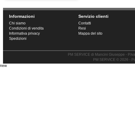
Informazioni
Servizio clienti
Chi siamo
Contatti
Condizioni di vendita
Resi
Informativa privacy
Mappa del sito
Spedizioni
PM SERVICE di Mancini Giuseppe - P.I
PM SERVICE © 2026 - P
new