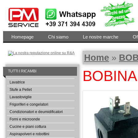
Homepage
Chi siamo
Le nostre marche
Of
Home
»
BOB
BOBINA
TUTTI I RICAMBI
Lavatrice
Stufe a Pellet
Lavastoviglie
Frigoriferi e congelatori
Condizionatori e deumidificatori
Forni e microonde
Cucine e piani cottura
Aspirapolveri e robottini