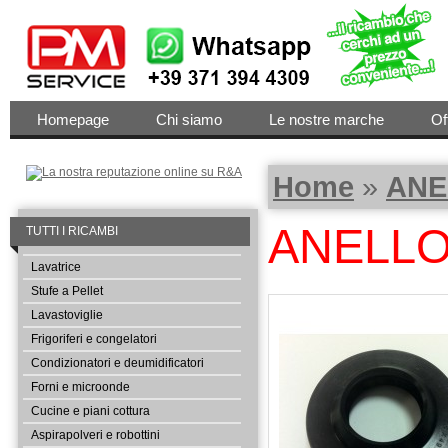
Homepage
Chi siamo
Le nostre marche
Of
Home
»
ANE
ANELLO
TUTTI I RICAMBI
Lavatrice
Stufe a Pellet
Lavastoviglie
Frigoriferi e congelatori
Condizionatori e deumidificatori
Forni e microonde
Cucine e piani cottura
Aspirapolveri e robottini