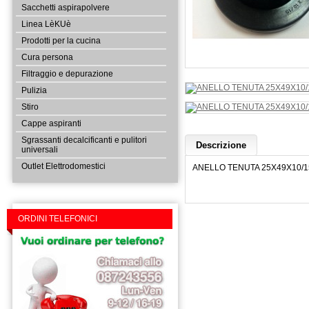
Sacchetti aspirapolvere
Linea LèKUè
Prodotti per la cucina
Cura persona
Filtraggio e depurazione
Pulizia
Stiro
Cappe aspiranti
Sgrassanti decalcificanti e pulitori
Descrizione
universali
Outlet Elettrodomestici
ANELLO TENUTA 25X49X10/1
ORDINI TELEFONICI