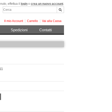
uto, effettua il
login
o
crea un nuovo account
.
Il mio Account
Carrello
Vai alla Cassa
Spedizioni
Contatti
11