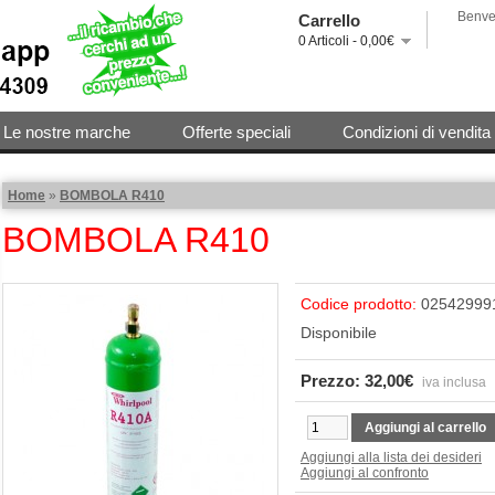
Benven
Carrello
0 Articoli - 0,00€
Le nostre marche
Offerte speciali
Condizioni di vendita
Home
»
BOMBOLA R410
BOMBOLA R410
Codice prodotto:
02542999
Disponibile
Prezzo: 32,00€
iva inclusa
Aggiungi al carrello
Aggiungi alla lista dei desideri
Aggiungi al confronto